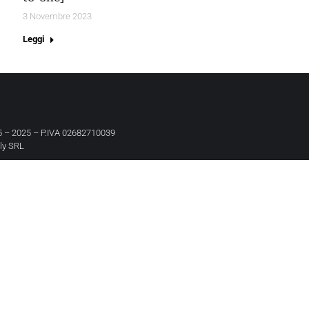
3 Novembre 2023
Leggi
 – 2025 – P.IVA 02682710039
aly SRL