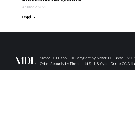
8 Maggio 2024
Leggi
Motori Di Lusso – © Copyright by
Motori Di Lusso
– 2015
Cyber Security by
Firenet Ltd S.r.l.
&
Cyber Crime CCIS It