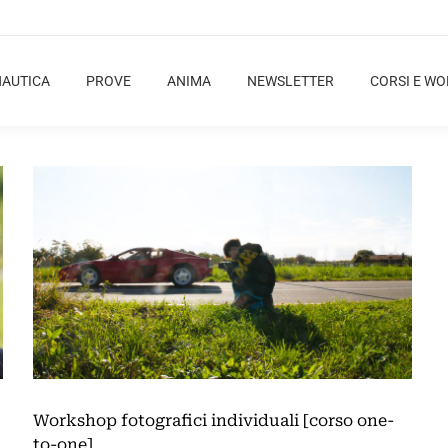
NAUTICA
PROVE
ANIMA
NEWSLETTER
CORSI E W
Workshop fotografici individuali [corso one-
to-one]