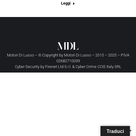
Leggi
Motori Di Lusso – © Copyright by
Motori Di Lusso
– 2015 – 2025 – P.IVA
02682710039
Cyber Security by
Firenet Ltd S.r.l.
&
Cyber Crime CCIS Italy SRL
Traduci