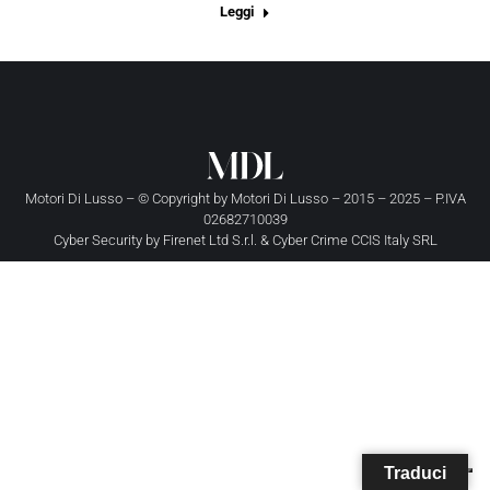
Leggi
Motori Di Lusso – © Copyright by
Motori Di Lusso
– 2015 – 2025 – P.IVA
02682710039
Cyber Security by
Firenet Ltd S.r.l.
&
Cyber Crime CCIS Italy SRL
Traduci