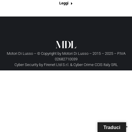
Leggi
Motori Di Lusso – © Copyright by
Motori Di Lusso
– 2015 – 2025 – P.IVA
02682710039
Cyber Security by
Firenet Ltd S.r.l.
&
Cyber Crime CCIS Italy SRL
Traduci