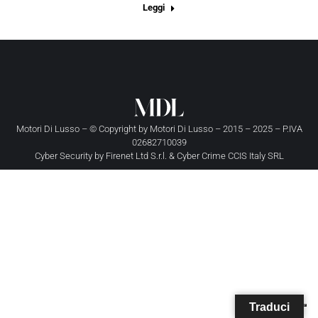
Leggi
Motori Di Lusso – © Copyright by
Motori Di Lusso
– 2015 – 2025 – P.IVA
02682710039
Cyber Security by
Firenet Ltd S.r.l.
&
Cyber Crime CCIS Italy SRL
Traduci