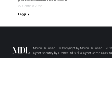
27 Gennaio 2022
Leggi
Motori Di Lusso – © Copyright by
Motori Di Lusso
– 2015
Cyber Security by
Firenet Ltd S.r.l.
&
Cyber Crime CCIS It