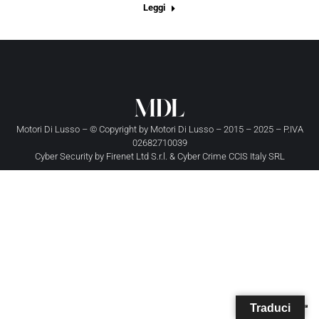
Leggi
Motori Di Lusso – © Copyright by
Motori Di Lusso
– 2015 – 2025 – P.IVA
02682710039
Cyber Security by
Firenet Ltd S.r.l.
&
Cyber Crime CCIS Italy SRL
Traduci