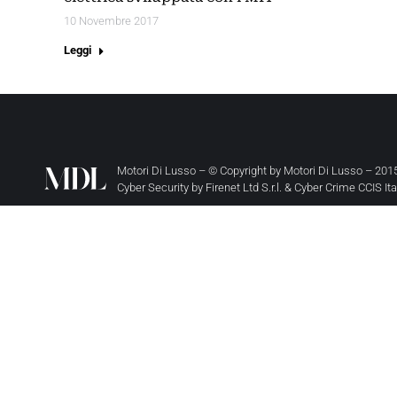
10 Novembre 2017
Leggi
Motori Di Lusso – © Copyright by
Motori Di Lusso
– 2015
Cyber Security by
Firenet Ltd S.r.l.
&
Cyber Crime CCIS It