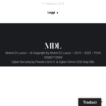
11 Febbraio 2016
Leggi
Motori Di Lusso – © Copyright by
Motori Di Lusso
– 2015 – 2025 – P.IVA
02682710039
Cyber Security by
Firenet Ltd S.r.l.
&
Cyber Crime CCIS Italy SRL
Traduci