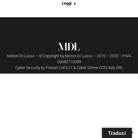
Leggi
Motori Di Lusso – © Copyright by
Motori Di Lusso
– 2015 – 2025 – P.IVA
02682710039
Cyber Security by
Firenet Ltd S.r.l.
&
Cyber Crime CCIS Italy SRL
Traduci