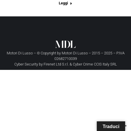
Leggi
Motori Di Lusso – © Copyright by
Motori Di Lusso
– 2015 – 2025 – P.IVA
02682710039
Cyber Security by
Firenet Ltd S.r.l.
&
Cyber Crime CCIS Italy SRL
Traduci