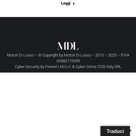
Leggi
Motori Di Lusso – © Copyright by
Motori Di Lusso
– 2015 – 2025 – P.IVA
02682710039
Cyber Security by
Firenet Ltd S.r.l.
&
Cyber Crime CCIS Italy SRL
Traduci