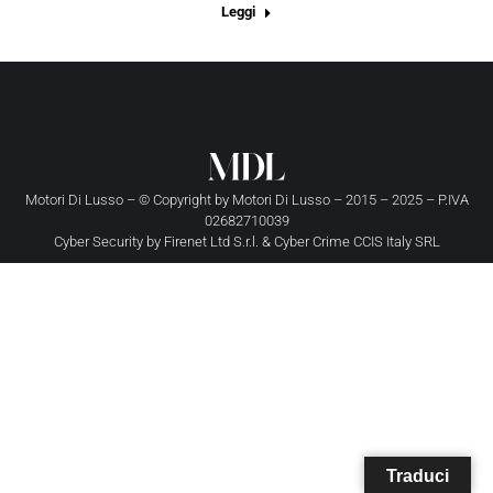
Leggi
Motori Di Lusso – © Copyright by
Motori Di Lusso
– 2015 – 2025 – P.IVA
02682710039
Cyber Security by
Firenet Ltd S.r.l.
&
Cyber Crime CCIS Italy SRL
Traduci