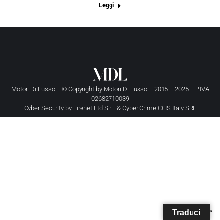
Leggi
Motori Di Lusso – © Copyright by
Motori Di Lusso
– 2015 – 2025 – P.IVA
02682710039
Cyber Security by
Firenet Ltd S.r.l.
&
Cyber Crime CCIS Italy SRL
Traduci