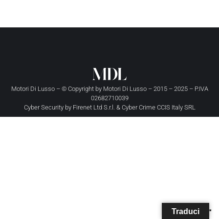
Motori Di Lusso – © Copyright by
Motori Di Lusso
– 2015 – 2025 – P.IVA
02682710039
Cyber Security by
Firenet Ltd S.r.l.
&
Cyber Crime CCIS Italy SRL
Traduci