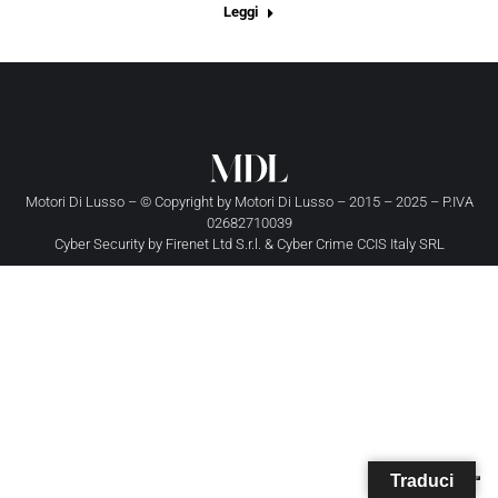
Leggi
Motori Di Lusso – © Copyright by
Motori Di Lusso
– 2015 – 2025 – P.IVA
02682710039
Cyber Security by
Firenet Ltd S.r.l.
&
Cyber Crime CCIS Italy SRL
Traduci