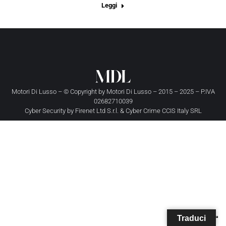
Leggi
Motori Di Lusso – © Copyright by
Motori Di Lusso
– 2015 – 2025 – P.IVA
02682710039
Cyber Security by
Firenet Ltd S.r.l.
&
Cyber Crime CCIS Italy SRL
Traduci