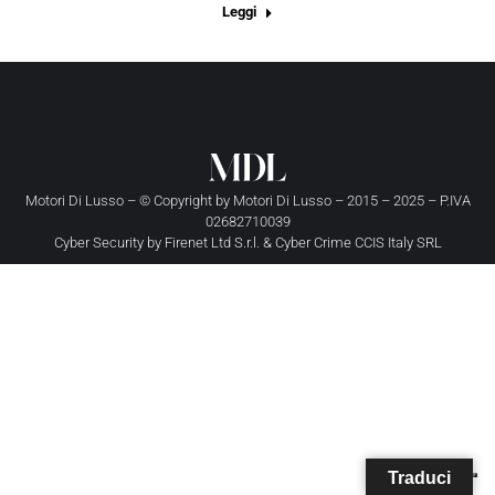
Leggi
Motori Di Lusso – © Copyright by
Motori Di Lusso
– 2015 – 2025 – P.IVA
02682710039
Cyber Security by
Firenet Ltd S.r.l.
&
Cyber Crime CCIS Italy SRL
Traduci