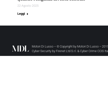
22 Agosto 2025
Leggi
Motori Di Lusso – © Copyright by
Motori Di Lusso
– 2015
Cyber Security by
Firenet Ltd S.r.l.
&
Cyber Crime CCIS It