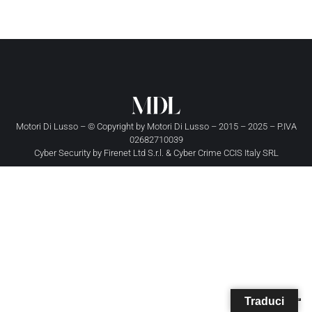
Motori Di Lusso – © Copyright by
Motori Di Lusso
– 2015 – 2025 – P.IVA
02682710039
Cyber Security by
Firenet Ltd S.r.l.
&
Cyber Crime CCIS Italy SRL
Traduci