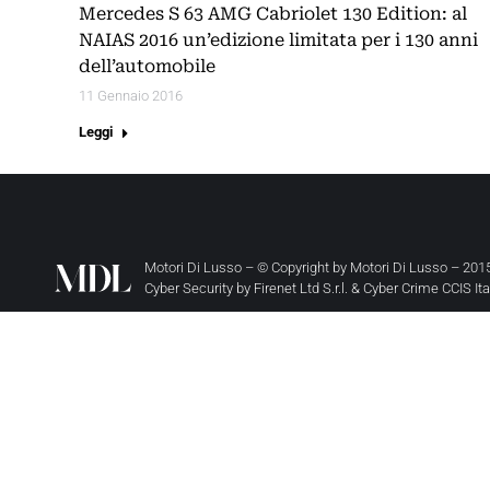
Mercedes S 63 AMG Cabriolet 130 Edition: al
NAIAS 2016 un’edizione limitata per i 130 anni
dell’automobile
11 Gennaio 2016
Leggi
Motori Di Lusso – © Copyright by
Motori Di Lusso
– 2015
Cyber Security by
Firenet Ltd S.r.l.
&
Cyber Crime CCIS It