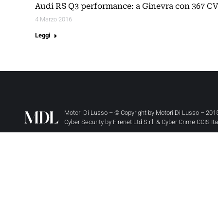
Audi RS Q3 performance: a Ginevra con 367 C
4 Marzo 2016
Leggi
Motori Di Lusso – © Copyright by
Motori Di Lusso
– 2015
Cyber Security by
Firenet Ltd S.r.l.
&
Cyber Crime CCIS It