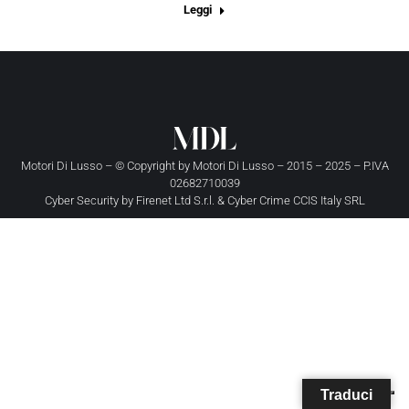
Leggi
Motori Di Lusso – © Copyright by
Motori Di Lusso
– 2015 – 2025 – P.IVA
02682710039
Cyber Security by
Firenet Ltd S.r.l.
&
Cyber Crime CCIS Italy SRL
Traduci