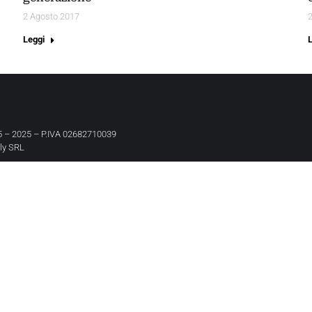
2 Agosto 2017
Leggi
 – 2025 – P.IVA 02682710039
aly SRL