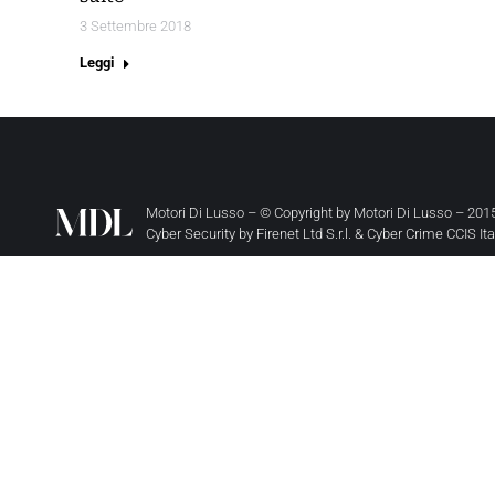
3 Settembre 2018
Leggi
Motori Di Lusso – © Copyright by
Motori Di Lusso
– 2015
Cyber Security by
Firenet Ltd S.r.l.
&
Cyber Crime CCIS It