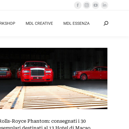
Facebook
Instagram
YouTube
Linkedin
page
page
page
page
opens
opens
opens
opens
ORKSHOP
MDL CREATIVE
MDL ESSENZA
Cerca:
in
in
in
in
new
new
new
new
window
window
window
window
Rolls-Royce Phantom: consegnati i 30
esemplari destinati al 13 Hotel di Macao