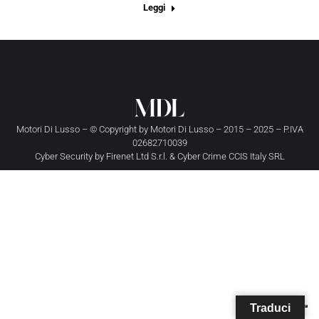
Leggi
Motori Di Lusso – © Copyright by
Motori Di Lusso
– 2015 – 2025 – P.IVA
02682710039
Cyber Security by
Firenet Ltd S.r.l.
&
Cyber Crime CCIS Italy SRL
Traduci