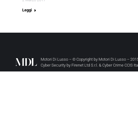
Leggi
Motori Di Lusso – © Copyright by
Motori Di Lusso
– 2015
Cyber Security by
Firenet Ltd S.r.l.
&
Cyber Crime CCIS It