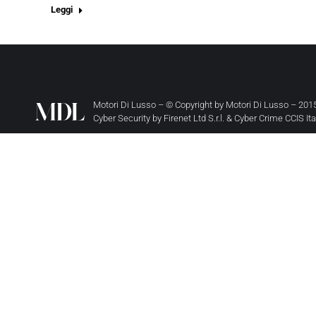
Leggi
Motori Di Lusso – © Copyright by
Motori Di Lusso
– 2015
Cyber Security by
Firenet Ltd S.r.l.
&
Cyber Crime CCIS It