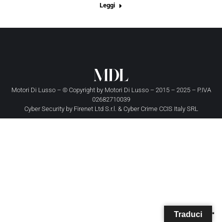
Leggi
Motori Di Lusso – © Copyright by
Motori Di Lusso
– 2015 – 2025 – P.IVA
02682710039
Cyber Security by
Firenet Ltd S.r.l.
&
Cyber Crime CCIS Italy SRL
Traduci