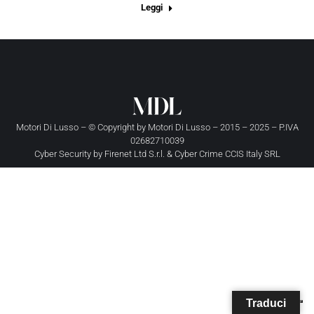
Leggi
Motori Di Lusso – © Copyright by
Motori Di Lusso
– 2015 – 2025 – P.IVA
02682710039
Cyber Security by
Firenet Ltd S.r.l.
&
Cyber Crime CCIS Italy SRL
Traduci