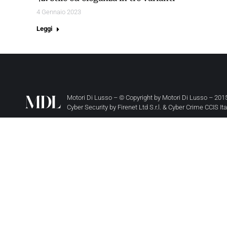
4 Gennaio 2023
Leggi
Motori Di Lusso – © Copyright by
Motori Di Lusso
– 2015
Cyber Security by
Firenet Ltd S.r.l.
&
Cyber Crime CCIS It