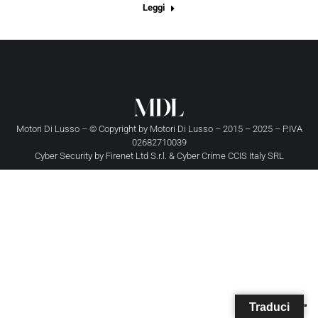
Leggi
Motori Di Lusso – © Copyright by
Motori Di Lusso
– 2015 – 2025 – P.IVA
02682710039
Cyber Security by
Firenet Ltd S.r.l.
&
Cyber Crime CCIS Italy SRL
Traduci