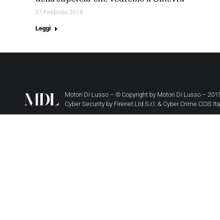
21 Febbraio 2018
Leggi
Motori Di Lusso – © Copyright by
Motori Di Lusso
– 2015
Cyber Security by
Firenet Ltd S.r.l.
&
Cyber Crime CCIS It