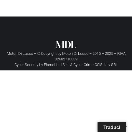
Motori Di Lusso – © Copyright by
Motori Di Lusso
– 2015 – 2025 – P.IVA
02682710039
Cyber Security by
Firenet Ltd S.r.l.
&
Cyber Crime CCIS Italy SRL
Traduci