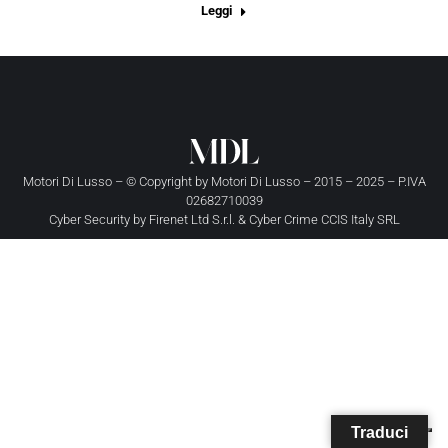
Leggi
Motori Di Lusso – © Copyright by
Motori Di Lusso
– 2015 – 2025 – P.IVA
02682710039
Cyber Security by
Firenet Ltd S.r.l.
&
Cyber Crime CCIS Italy SRL
Traduci