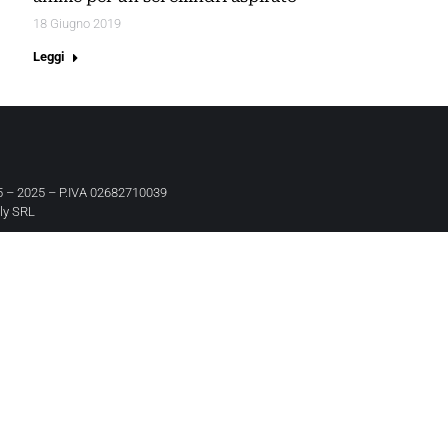
18 Giugno 2019
Leggi
 – 2025 – P.IVA 02682710039
aly SRL