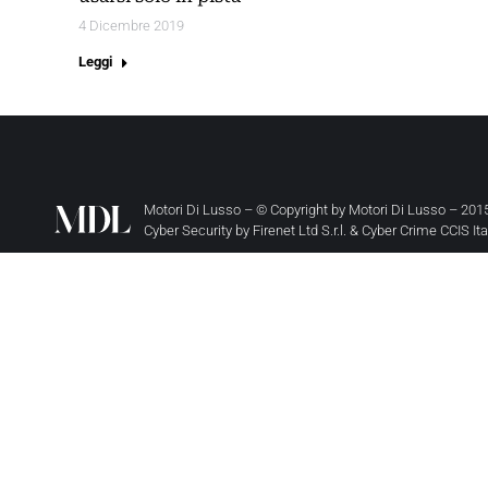
4 Dicembre 2019
Leggi
Motori Di Lusso – © Copyright by
Motori Di Lusso
– 2015
Cyber Security by
Firenet Ltd S.r.l.
&
Cyber Crime CCIS It