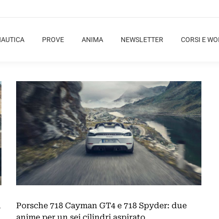
NAUTICA
PROVE
ANIMA
NEWSLETTER
CORSI E W
a
Porsche 718 Cayman GT4 e 718 Spyder: due
anime per un sei cilindri aspirato