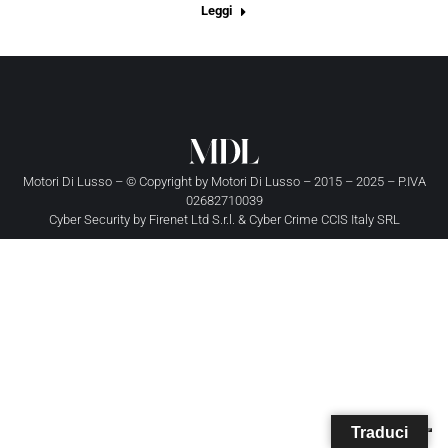
Leggi
Motori Di Lusso – © Copyright by
Motori Di Lusso
– 2015 – 2025 – P.IVA
02682710039
Cyber Security by
Firenet Ltd S.r.l.
&
Cyber Crime CCIS Italy SRL
Traduci