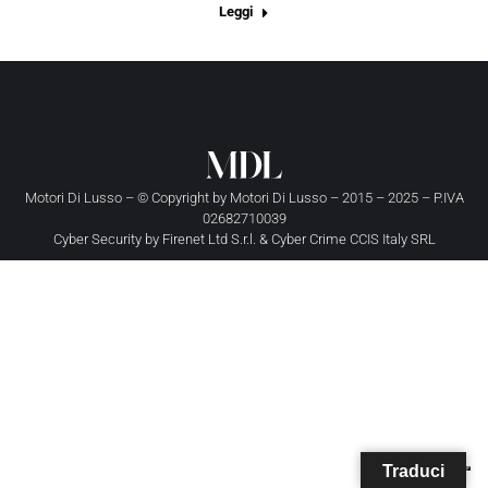
Leggi
Motori Di Lusso – © Copyright by
Motori Di Lusso
– 2015 – 2025 – P.IVA
02682710039
Cyber Security by
Firenet Ltd S.r.l.
&
Cyber Crime CCIS Italy SRL
Traduci