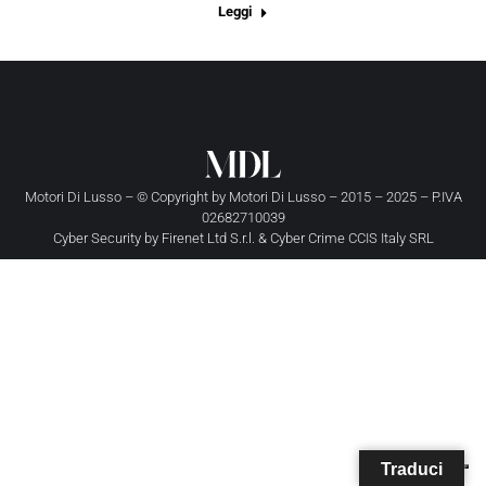
Leggi
Motori Di Lusso – © Copyright by
Motori Di Lusso
– 2015 – 2025 – P.IVA
02682710039
Cyber Security by
Firenet Ltd S.r.l.
&
Cyber Crime CCIS Italy SRL
Traduci