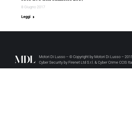
8 Giugno 2017
Leggi
Motori Di Lusso – © Copyright by
Motori Di Lusso
– 2015
Cyber Security by
Firenet Ltd S.r.l.
&
Cyber Crime CCIS It