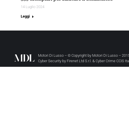
14 Luglio 2024
Leggi
Motori Di Lusso – © Copyright by
Motori Di Lusso
– 2015
Cyber Security by
Firenet Ltd S.r.l.
&
Cyber Crime CCIS It