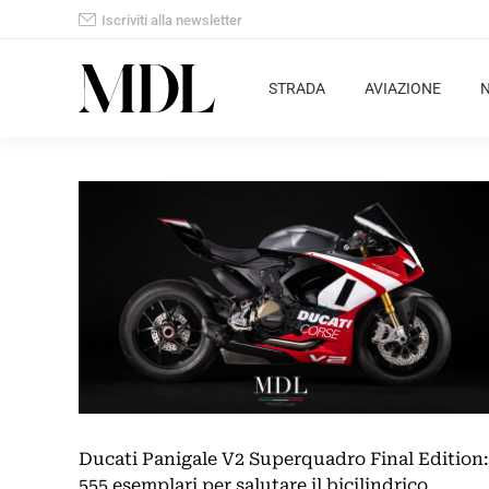
Iscriviti alla newsletter
STRADA
AVIAZIONE
Ducati Panigale V2 Superquadro Final Edition:
555 esemplari per salutare il bicilindrico