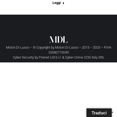
Leggi
Motori Di Lusso – © Copyright by
Motori Di Lusso
– 2015 – 2025 – P.IVA
02682710039
Cyber Security by
Firenet Ltd S.r.l.
&
Cyber Crime CCIS Italy SRL
Traduci