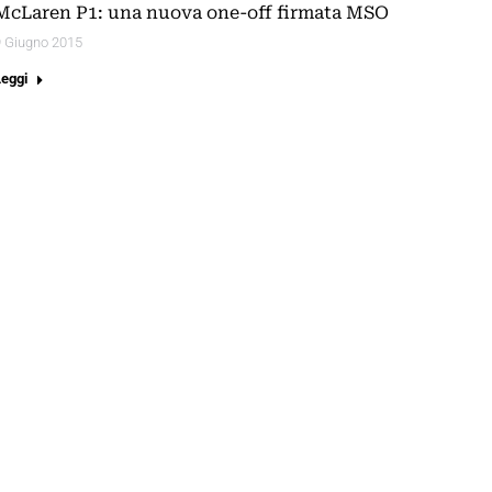
McLaren P1: una nuova one-off firmata MSO
9 Giugno 2015
Leggi