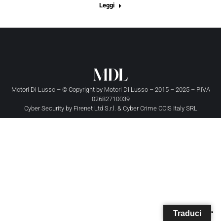
Leggi
Motori Di Lusso – © Copyright by
Motori Di Lusso
– 2015 – 2025 – P.IVA
02682710039
Cyber Security by
Firenet Ltd S.r.l.
&
Cyber Crime CCIS Italy SRL
Traduci