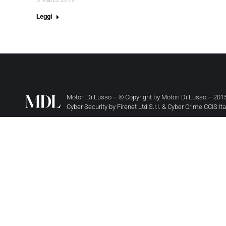
Leggi
Motori Di Lusso – © Copyright by
Motori Di Lusso
– 2015
Cyber Security by
Firenet Ltd S.r.l.
&
Cyber Crime CCIS It