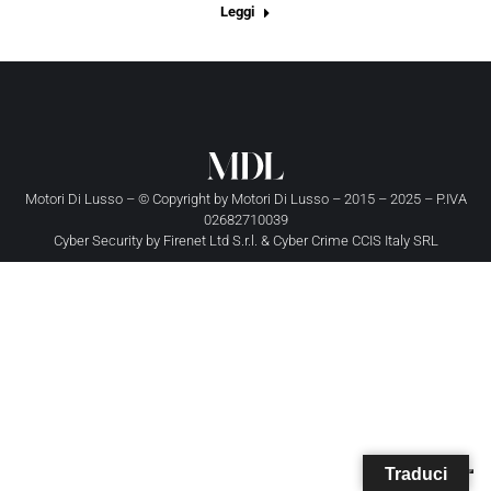
Leggi
Motori Di Lusso – © Copyright by
Motori Di Lusso
– 2015 – 2025 – P.IVA
02682710039
Cyber Security by
Firenet Ltd S.r.l.
&
Cyber Crime CCIS Italy SRL
Traduci