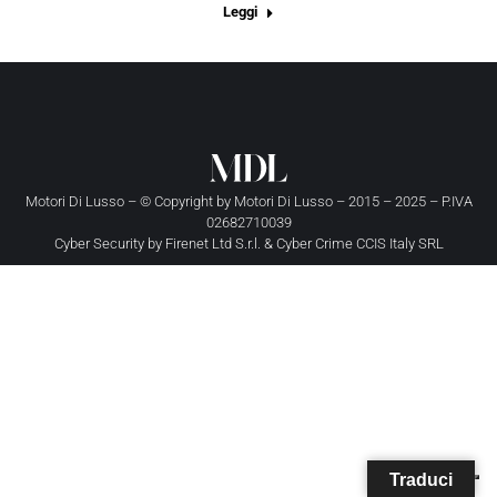
Leggi
Motori Di Lusso – © Copyright by
Motori Di Lusso
– 2015 – 2025 – P.IVA
02682710039
Cyber Security by
Firenet Ltd S.r.l.
&
Cyber Crime CCIS Italy SRL
Traduci