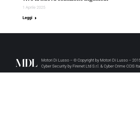
1 Aprile 2025
Leggi
Motori Di Lusso – © Copyright by
Motori Di Lusso
– 2015
Cyber Security by
Firenet Ltd S.r.l.
&
Cyber Crime CCIS It