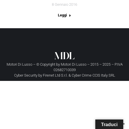
8 Gennaio 2016
Leggi
Motori Di Lusso – © Copyright by
Motori Di Lusso
– 2015 – 2025 – P.IVA
02682710039
Cyber Security by
Firenet Ltd S.r.l.
&
Cyber Crime CCIS Italy SRL
Traduci