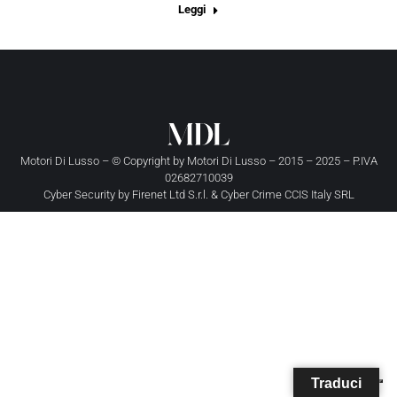
Leggi
Motori Di Lusso – © Copyright by
Motori Di Lusso
– 2015 – 2025 – P.IVA
02682710039
Cyber Security by
Firenet Ltd S.r.l.
&
Cyber Crime CCIS Italy SRL
Traduci