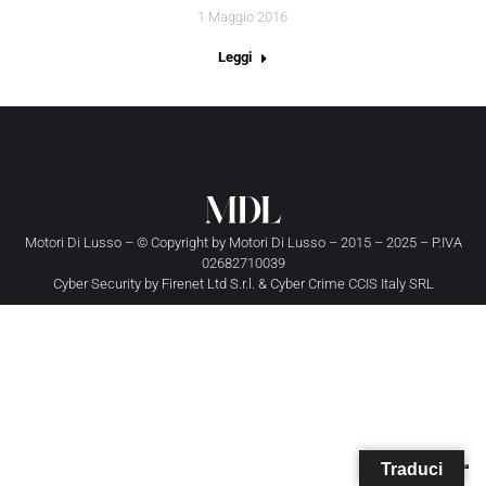
1 Maggio 2016
Leggi
Motori Di Lusso – © Copyright by
Motori Di Lusso
– 2015 – 2025 – P.IVA
02682710039
Cyber Security by
Firenet Ltd S.r.l.
&
Cyber Crime CCIS Italy SRL
Traduci